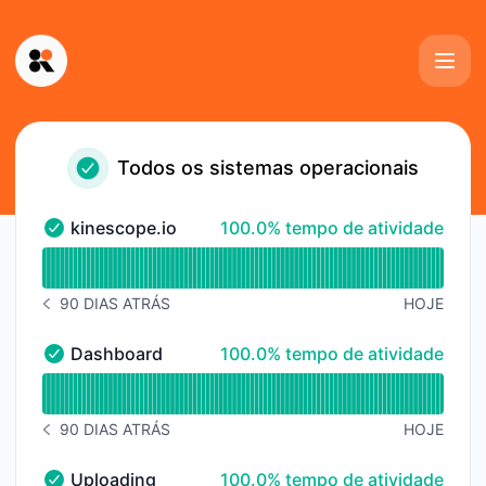
Kinescope - Página de status
Todos os sistemas operacionais
100% - tempo de atividade
kinescope.io
100.0% tempo de atividade
kinescope.io - Operacional
undefined undefined kinescope.io
90 DIAS ATRÁS
HOJE
HISTÓRICO DE AVISOS 90 DIAS ATRÁS
100% - tempo de atividade
Dashboard
100.0% tempo de atividade
Dashboard - Operacional
undefined undefined Dashboard
90 DIAS ATRÁS
HOJE
HISTÓRICO DE AVISOS 90 DIAS ATRÁS
100% - tempo de atividade
Uploading
100.0% tempo de atividade