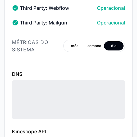
Third Party: Webflow → Hosted Websites
Operacional
Third Party: Webflow → Hosted Websites - Operacion
Third Party: Mailgun → Email Services → Outboun
Operacional
Third Party: Mailgun → Email Services → Outbound De
MÉTRICAS DO
mês
semana
dia
SISTEMA
DNS
Kinescope API