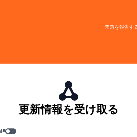
問題を報告す
更新情報を受け取る
 URL
e