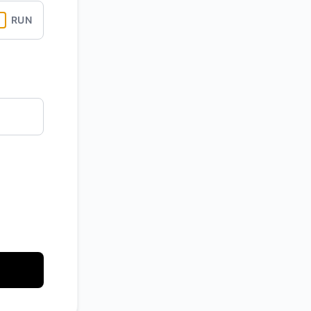
RUN
翻訳