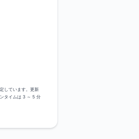
定しています。更新
イムは 3 ～ 5 分