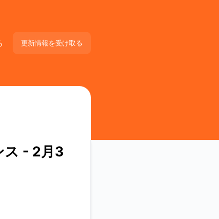
る
更新情報を受け取る
メール
Slack
Microsoft Teams
Discord
 - 2月3
Webhook
RSS
Atom