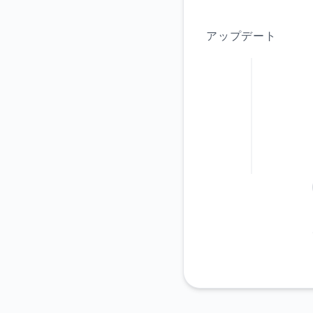
アップデート