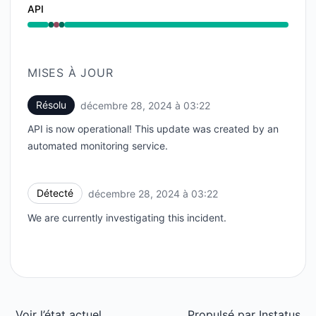
API
Opérationnel depuis 3:22 AM à 3:22 AM, Panne majeu
MISES À JOUR
Résolu
décembre 28, 2024 à 03:22
UTC
API is now operational! This update was created by an
automated monitoring service.
Détecté
décembre 28, 2024 à 03:22
UTC
We are currently investigating this incident.
Voir l’état actuel
Propulsé par
Instatus