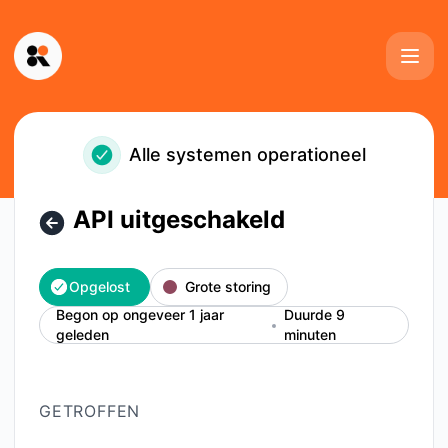
Kinescope - API uitgeschakeld – Incidentdetails
Alle systemen operationeel
API uitgeschakeld
Opgelost
Grote storing
Begon op ongeveer 1 jaar
Duurde 9
geleden
minuten
GETROFFEN