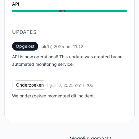
API
Operationeel van 11:03 AM naar 11:03 AM, Grote stori
UPDATES
Opgelost
juli 17, 2025 om 11:12
UTC
API is now operational! This update was created by an
automated monitoring service.
Onderzoeken
juli 17, 2025 om 11:03
UTC
We onderzoeken momenteel dit incident.
Mogelijk gemaakt